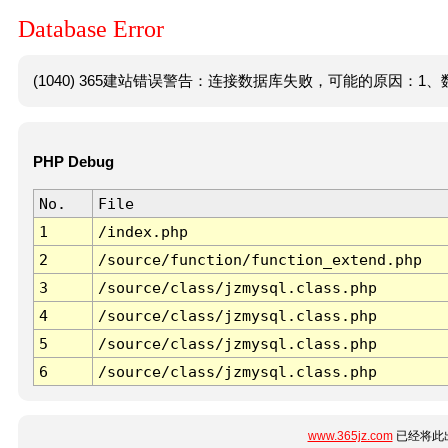
Database Error
(1040) 365建站错误警告：连接数据库失败，可能的原因：1、数
PHP Debug
No.
File
1
/index.php
2
/source/function/function_extend.php
3
/source/class/jzmysql.class.php
4
/source/class/jzmysql.class.php
5
/source/class/jzmysql.class.php
6
/source/class/jzmysql.class.php
www.365jz.com
已经将此