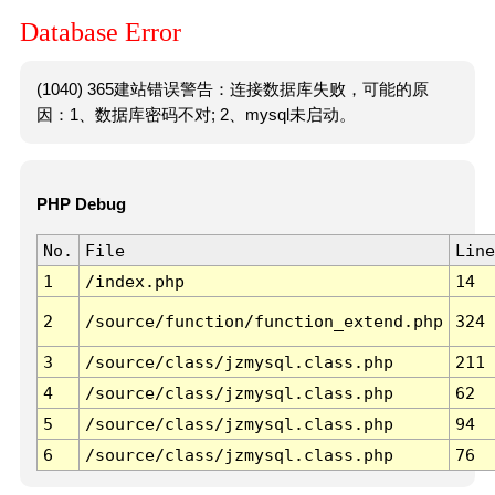
Database Error
(1040) 365建站错误警告：连接数据库失败，可能的原
因：1、数据库密码不对; 2、mysql未启动。
PHP Debug
No.
File
Line
1
/index.php
14
2
/source/function/function_extend.php
324
3
/source/class/jzmysql.class.php
211
4
/source/class/jzmysql.class.php
62
5
/source/class/jzmysql.class.php
94
6
/source/class/jzmysql.class.php
76