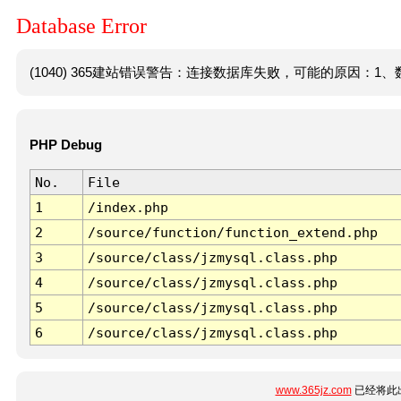
Database Error
(1040) 365建站错误警告：连接数据库失败，可能的原因：1、数
PHP Debug
No.
File
1
/index.php
2
/source/function/function_extend.php
3
/source/class/jzmysql.class.php
4
/source/class/jzmysql.class.php
5
/source/class/jzmysql.class.php
6
/source/class/jzmysql.class.php
www.365jz.com
已经将此