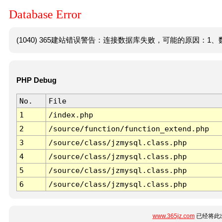
Database Error
(1040) 365建站错误警告：连接数据库失败，可能的原因：1、数
PHP Debug
No.
File
1
/index.php
2
/source/function/function_extend.php
3
/source/class/jzmysql.class.php
4
/source/class/jzmysql.class.php
5
/source/class/jzmysql.class.php
6
/source/class/jzmysql.class.php
www.365jz.com
已经将此