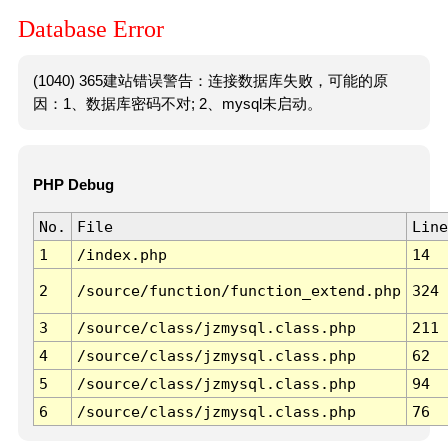
Database Error
(1040) 365建站错误警告：连接数据库失败，可能的原
因：1、数据库密码不对; 2、mysql未启动。
PHP Debug
No.
File
Line
1
/index.php
14
2
/source/function/function_extend.php
324
3
/source/class/jzmysql.class.php
211
4
/source/class/jzmysql.class.php
62
5
/source/class/jzmysql.class.php
94
6
/source/class/jzmysql.class.php
76