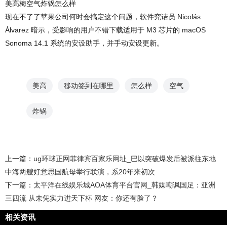
美高梅空气炸锅怎么样
现在不了了苹果公司何时会搞定这个问题，软件究诘员 Nicolás
Álvarez 暗示，受影响的用户不错下载适用于 M3 芯片的 macOS
Sonoma 14.1 系统的安设助手，并手动安设更新。
美高
移动签到在哪里
怎么样
空气
炸锅
上一篇：
ug环球正网菲律宾百家乐网址_巴以突破爆发后被派往东地
中海两艘好意思国航母举行联演，系20年来初次
下一篇：
太平洋在线娱乐城AOA体育平台官网_韩媒嘲讽国足：亚洲
三四流 从未凭实力进天下杯 网友：你还有脸了？
相关资讯