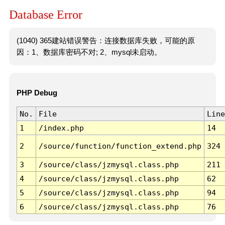
Database Error
(1040) 365建站错误警告：连接数据库失败，可能的原
因：1、数据库密码不对; 2、mysql未启动。
PHP Debug
No.
File
Line
1
/index.php
14
2
/source/function/function_extend.php
324
3
/source/class/jzmysql.class.php
211
4
/source/class/jzmysql.class.php
62
5
/source/class/jzmysql.class.php
94
6
/source/class/jzmysql.class.php
76