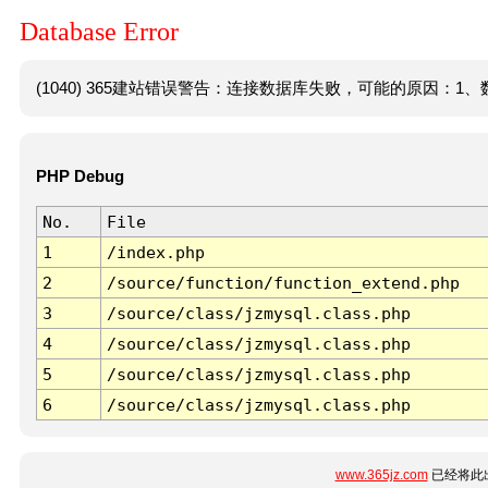
Database Error
(1040) 365建站错误警告：连接数据库失败，可能的原因：1、数
PHP Debug
No.
File
1
/index.php
2
/source/function/function_extend.php
3
/source/class/jzmysql.class.php
4
/source/class/jzmysql.class.php
5
/source/class/jzmysql.class.php
6
/source/class/jzmysql.class.php
www.365jz.com
已经将此