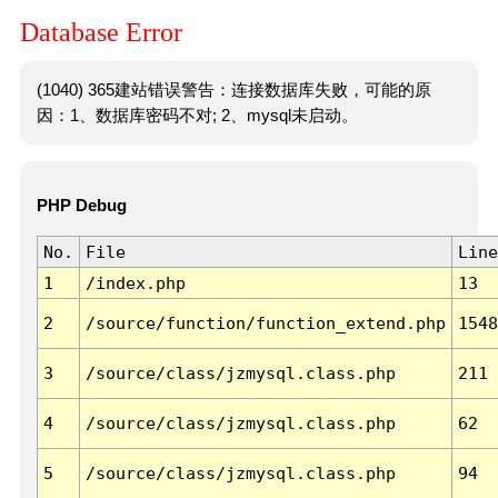
Database Error
(1040) 365建站错误警告：连接数据库失败，可能的原
因：1、数据库密码不对; 2、mysql未启动。
PHP Debug
No.
File
Line
1
/index.php
13
2
/source/function/function_extend.php
1548
3
/source/class/jzmysql.class.php
211
4
/source/class/jzmysql.class.php
62
5
/source/class/jzmysql.class.php
94