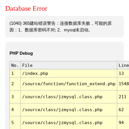
Database Error
(1040) 365建站错误警告：连接数据库失败，可能的原
因：1、数据库密码不对; 2、mysql未启动。
PHP Debug
No.
File
Line
1
/index.php
13
2
/source/function/function_extend.php
1548
3
/source/class/jzmysql.class.php
211
4
/source/class/jzmysql.class.php
62
5
/source/class/jzmysql.class.php
94