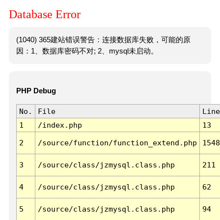
Database Error
(1040) 365建站错误警告：连接数据库失败，可能的原
因：1、数据库密码不对; 2、mysql未启动。
PHP Debug
No.
File
Line
1
/index.php
13
2
/source/function/function_extend.php
1548
3
/source/class/jzmysql.class.php
211
4
/source/class/jzmysql.class.php
62
5
/source/class/jzmysql.class.php
94