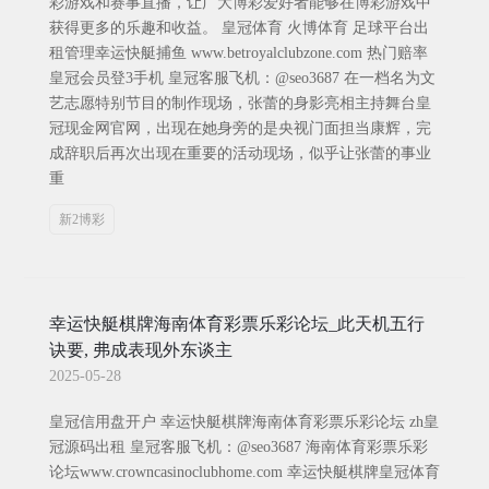
彩游戏和赛事直播，让广大博彩爱好者能够在博彩游戏中
获得更多的乐趣和收益。 皇冠体育 火博体育 足球平台出
租管理幸运快艇捕鱼 www.betroyalclubzone.com 热门赔率
皇冠会员登3手机 皇冠客服飞机：@seo3687 在一档名为文
艺志愿特别节目的制作现场，张蕾的身影亮相主持舞台皇
冠现金网官网，出现在她身旁的是央视门面担当康辉，完
成辞职后再次出现在重要的活动现场，似乎让张蕾的事业
重
新2博彩
幸运快艇棋牌海南体育彩票乐彩论坛_此天机五行
诀要, 弗成表现外东谈主
2025-05-28
皇冠信用盘开户 幸运快艇棋牌海南体育彩票乐彩论坛 zh皇
冠源码出租 皇冠客服飞机：@seo3687 海南体育彩票乐彩
论坛www.crowncasinoclubhome.com 幸运快艇棋牌皇冠体育