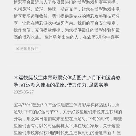
博彩平台最近加入了多项最热门的博彩游戏和赛事直播，
包括足球、篮球、棒球、斯诺克等，让您在博彩游戏中尽
情享受乐趣和收益。我们提供最专业的博彩攻略和技巧分
享，让您在博彩游戏中游刃有余。我们的平台安全稳定，
操作简便，充值提款便捷，为您提供最佳的博彩体验和最
高的博彩收益。 生肖狗年出生的人，在农历5月份中喜事
欧博体育投注
幸运快艇骰宝体育彩票实体店图片_5月下旬运势教
导, 好运渐入佳境的星座, 借力使力, 足履实地
2025-05-27
宝马730和皇冠3.0 幸运快艇骰宝体育彩票实体店图片_ 插
足5月下旬的好运时节中，关于好多星座们来说齐是获利的
开动，那么本日咱们就来望望在插足5月下旬的时代，哪些
星座们会有可以的时运契机太平洋在线百家乐，关于这些
星座们来说亦然获利的时代更是把执时机的蹙迫革新！ 皇