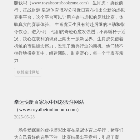
赚钱吗（www.royalsportsbookzone.com） 生肖虎：勇毅前
行，征战财源 皇冠体育博彩公司近日宣布推出全新的虚拟
赛事平台，这个平台可以让用户参与虚拟的足球比赛，体
验真实的赛事体验。 生肖虎天生具有前赴后继的冲劲和指
令仪态。进入6月，他们的奇迹心愈发强烈，不再骄矜于近
况，决心在获利的谈路上闯出一派新世界。生肖虎凭借着
机敏的市集瞻念察力，发现了新兴行业的商机。他们绝不
徜徉地投身其中，组建团队、制定野心，每一个圭表齐亲
力
欧博赌球网址
幸运快艇百家乐中国彩投注网站
（www.royalbetonlinehub.com）
2025-05-28
一场备受瞩目的虚拟博彩比赛在皇冠体育上举行，赌客们
为自己看好的选手下注，比赛结果出乎意料，引起了轰