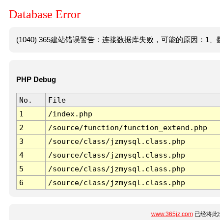
Database Error
(1040) 365建站错误警告：连接数据库失败，可能的原因：1、数
PHP Debug
No.
File
1
/index.php
2
/source/function/function_extend.php
3
/source/class/jzmysql.class.php
4
/source/class/jzmysql.class.php
5
/source/class/jzmysql.class.php
6
/source/class/jzmysql.class.php
www.365jz.com
已经将此