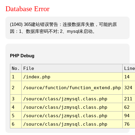
Database Error
(1040) 365建站错误警告：连接数据库失败，可能的原
因：1、数据库密码不对; 2、mysql未启动。
PHP Debug
No.
File
Line
1
/index.php
14
2
/source/function/function_extend.php
324
3
/source/class/jzmysql.class.php
211
4
/source/class/jzmysql.class.php
62
5
/source/class/jzmysql.class.php
94
6
/source/class/jzmysql.class.php
76