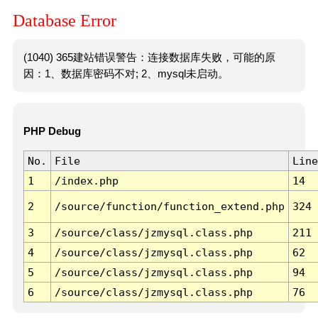
Database Error
(1040) 365建站错误警告：连接数据库失败，可能的原
因：1、数据库密码不对; 2、mysql未启动。
PHP Debug
No.
File
Line
1
/index.php
14
2
/source/function/function_extend.php
324
3
/source/class/jzmysql.class.php
211
4
/source/class/jzmysql.class.php
62
5
/source/class/jzmysql.class.php
94
6
/source/class/jzmysql.class.php
76