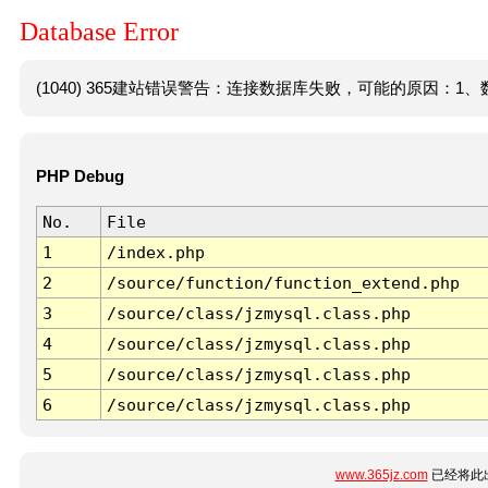
Database Error
(1040) 365建站错误警告：连接数据库失败，可能的原因：1、数
PHP Debug
No.
File
1
/index.php
2
/source/function/function_extend.php
3
/source/class/jzmysql.class.php
4
/source/class/jzmysql.class.php
5
/source/class/jzmysql.class.php
6
/source/class/jzmysql.class.php
www.365jz.com
已经将此