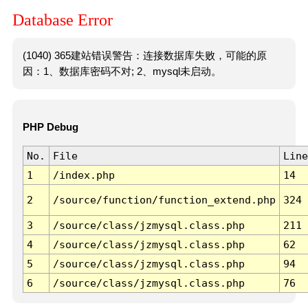
Database Error
(1040) 365建站错误警告：连接数据库失败，可能的原
因：1、数据库密码不对; 2、mysql未启动。
PHP Debug
No.
File
Line
1
/index.php
14
2
/source/function/function_extend.php
324
3
/source/class/jzmysql.class.php
211
4
/source/class/jzmysql.class.php
62
5
/source/class/jzmysql.class.php
94
6
/source/class/jzmysql.class.php
76