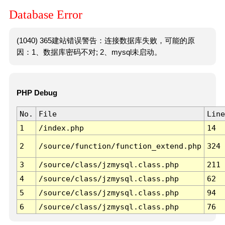
Database Error
(1040) 365建站错误警告：连接数据库失败，可能的原
因：1、数据库密码不对; 2、mysql未启动。
PHP Debug
No.
File
Line
1
/index.php
14
2
/source/function/function_extend.php
324
3
/source/class/jzmysql.class.php
211
4
/source/class/jzmysql.class.php
62
5
/source/class/jzmysql.class.php
94
6
/source/class/jzmysql.class.php
76