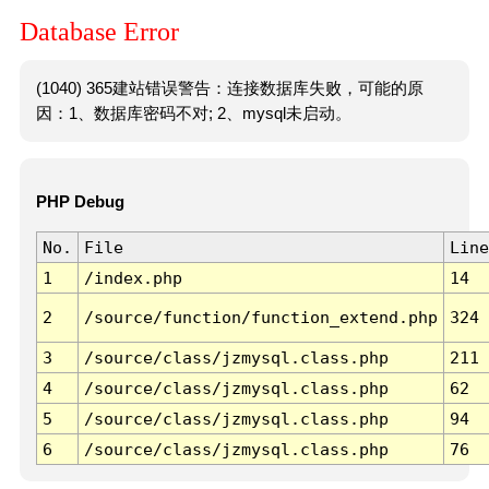
Database Error
(1040) 365建站错误警告：连接数据库失败，可能的原
因：1、数据库密码不对; 2、mysql未启动。
PHP Debug
No.
File
Line
1
/index.php
14
2
/source/function/function_extend.php
324
3
/source/class/jzmysql.class.php
211
4
/source/class/jzmysql.class.php
62
5
/source/class/jzmysql.class.php
94
6
/source/class/jzmysql.class.php
76