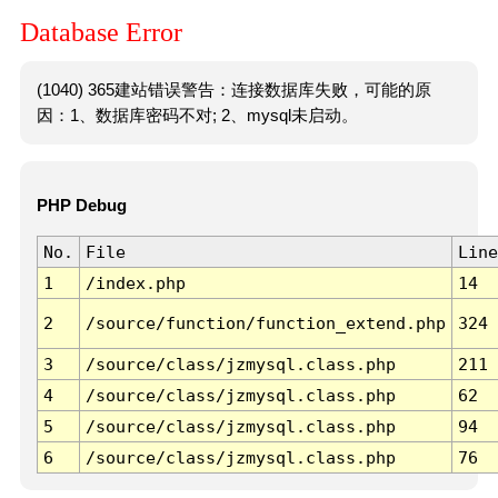
Database Error
(1040) 365建站错误警告：连接数据库失败，可能的原
因：1、数据库密码不对; 2、mysql未启动。
PHP Debug
No.
File
Line
1
/index.php
14
2
/source/function/function_extend.php
324
3
/source/class/jzmysql.class.php
211
4
/source/class/jzmysql.class.php
62
5
/source/class/jzmysql.class.php
94
6
/source/class/jzmysql.class.php
76