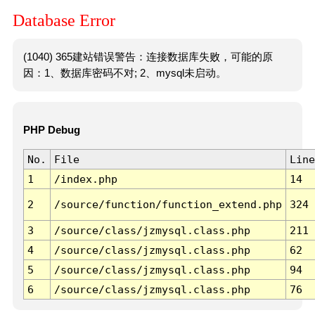
Database Error
(1040) 365建站错误警告：连接数据库失败，可能的原
因：1、数据库密码不对; 2、mysql未启动。
PHP Debug
No.
File
Line
1
/index.php
14
2
/source/function/function_extend.php
324
3
/source/class/jzmysql.class.php
211
4
/source/class/jzmysql.class.php
62
5
/source/class/jzmysql.class.php
94
6
/source/class/jzmysql.class.php
76