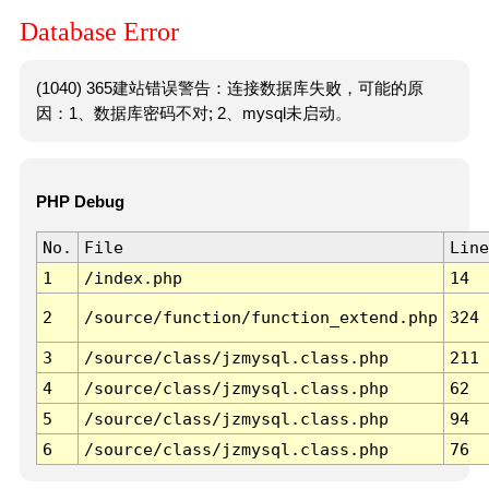
Database Error
(1040) 365建站错误警告：连接数据库失败，可能的原
因：1、数据库密码不对; 2、mysql未启动。
PHP Debug
No.
File
Line
1
/index.php
14
2
/source/function/function_extend.php
324
3
/source/class/jzmysql.class.php
211
4
/source/class/jzmysql.class.php
62
5
/source/class/jzmysql.class.php
94
6
/source/class/jzmysql.class.php
76