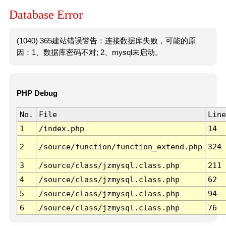
Database Error
(1040) 365建站错误警告：连接数据库失败，可能的原
因：1、数据库密码不对; 2、mysql未启动。
PHP Debug
No.
File
Line
1
/index.php
14
2
/source/function/function_extend.php
324
3
/source/class/jzmysql.class.php
211
4
/source/class/jzmysql.class.php
62
5
/source/class/jzmysql.class.php
94
6
/source/class/jzmysql.class.php
76