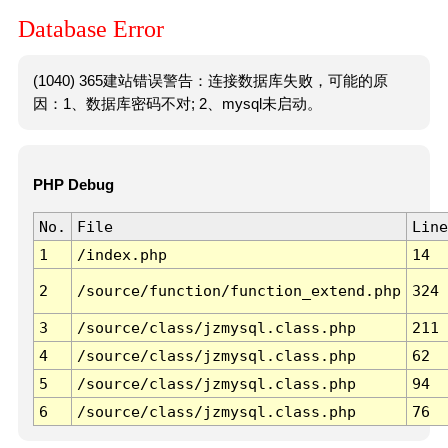
Database Error
(1040) 365建站错误警告：连接数据库失败，可能的原
因：1、数据库密码不对; 2、mysql未启动。
PHP Debug
No.
File
Line
1
/index.php
14
2
/source/function/function_extend.php
324
3
/source/class/jzmysql.class.php
211
4
/source/class/jzmysql.class.php
62
5
/source/class/jzmysql.class.php
94
6
/source/class/jzmysql.class.php
76