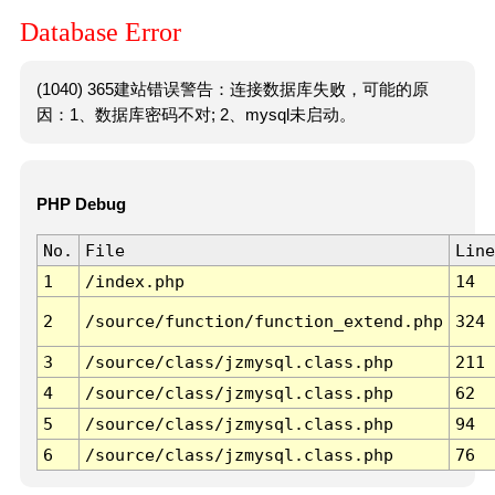
Database Error
(1040) 365建站错误警告：连接数据库失败，可能的原
因：1、数据库密码不对; 2、mysql未启动。
PHP Debug
No.
File
Line
1
/index.php
14
2
/source/function/function_extend.php
324
3
/source/class/jzmysql.class.php
211
4
/source/class/jzmysql.class.php
62
5
/source/class/jzmysql.class.php
94
6
/source/class/jzmysql.class.php
76