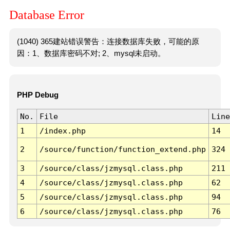
Database Error
(1040) 365建站错误警告：连接数据库失败，可能的原
因：1、数据库密码不对; 2、mysql未启动。
PHP Debug
No.
File
Line
1
/index.php
14
2
/source/function/function_extend.php
324
3
/source/class/jzmysql.class.php
211
4
/source/class/jzmysql.class.php
62
5
/source/class/jzmysql.class.php
94
6
/source/class/jzmysql.class.php
76