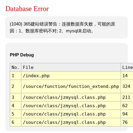
Database Error
(1040) 365建站错误警告：连接数据库失败，可能的原
因：1、数据库密码不对; 2、mysql未启动。
PHP Debug
No.
File
Line
1
/index.php
14
2
/source/function/function_extend.php
324
3
/source/class/jzmysql.class.php
211
4
/source/class/jzmysql.class.php
62
5
/source/class/jzmysql.class.php
94
6
/source/class/jzmysql.class.php
76