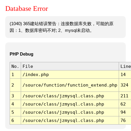
Database Error
(1040) 365建站错误警告：连接数据库失败，可能的原
因：1、数据库密码不对; 2、mysql未启动。
PHP Debug
No.
File
Line
1
/index.php
14
2
/source/function/function_extend.php
324
3
/source/class/jzmysql.class.php
211
4
/source/class/jzmysql.class.php
62
5
/source/class/jzmysql.class.php
94
6
/source/class/jzmysql.class.php
76