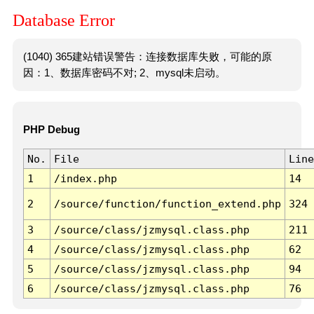
Database Error
(1040) 365建站错误警告：连接数据库失败，可能的原
因：1、数据库密码不对; 2、mysql未启动。
PHP Debug
No.
File
Line
1
/index.php
14
2
/source/function/function_extend.php
324
3
/source/class/jzmysql.class.php
211
4
/source/class/jzmysql.class.php
62
5
/source/class/jzmysql.class.php
94
6
/source/class/jzmysql.class.php
76