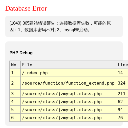
Database Error
(1040) 365建站错误警告：连接数据库失败，可能的原
因：1、数据库密码不对; 2、mysql未启动。
PHP Debug
No.
File
Line
1
/index.php
14
2
/source/function/function_extend.php
324
3
/source/class/jzmysql.class.php
211
4
/source/class/jzmysql.class.php
62
5
/source/class/jzmysql.class.php
94
6
/source/class/jzmysql.class.php
76