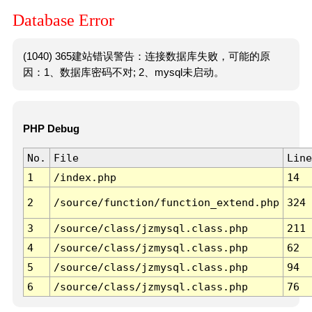
Database Error
(1040) 365建站错误警告：连接数据库失败，可能的原
因：1、数据库密码不对; 2、mysql未启动。
PHP Debug
No.
File
Line
1
/index.php
14
2
/source/function/function_extend.php
324
3
/source/class/jzmysql.class.php
211
4
/source/class/jzmysql.class.php
62
5
/source/class/jzmysql.class.php
94
6
/source/class/jzmysql.class.php
76