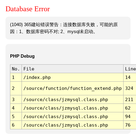
Database Error
(1040) 365建站错误警告：连接数据库失败，可能的原
因：1、数据库密码不对; 2、mysql未启动。
PHP Debug
No.
File
Line
1
/index.php
14
2
/source/function/function_extend.php
324
3
/source/class/jzmysql.class.php
211
4
/source/class/jzmysql.class.php
62
5
/source/class/jzmysql.class.php
94
6
/source/class/jzmysql.class.php
76