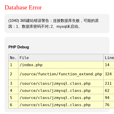
Database Error
(1040) 365建站错误警告：连接数据库失败，可能的原
因：1、数据库密码不对; 2、mysql未启动。
PHP Debug
No.
File
Line
1
/index.php
14
2
/source/function/function_extend.php
324
3
/source/class/jzmysql.class.php
211
4
/source/class/jzmysql.class.php
62
5
/source/class/jzmysql.class.php
94
6
/source/class/jzmysql.class.php
76