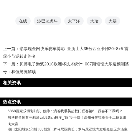
在线
沙巴龙虎斗
太平洋
大冶
大姨
上一篇：
彩票现金网快乐赛车博彩_亚历山大35分西亚卡姆20+8+5 雷
霆小节逆转走路者
下一篇：
贝博电子游戏2016欧洲杯技术统计_067期韬韬大乐透预测奖
号：和值笼统解读
相关资讯
热点资讯
6868百家乐博彩知识_穆帅：淌若我带英超权门联赛第6，我会不下课吗？
贝博捕鱼体育竞彩焉yab9典cn投注_“眼”明手快！高州分界镇举办手工挑龙眼
肉大赛
澳门太阳城娱乐澳门88博彩 | 罗马尼亚防长：罗马尼亚境内发现疑似无东谈主