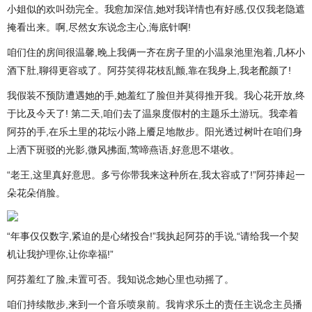
小姐似的欢叫劲完全。我愈加深信,她对我详情也有好感,仅仅我老隐遮
掩看出来。啊,尽然女东说念主心,海底针啊!
咱们住的房间很温馨,晚上我俩一齐在房子里的小温泉池里泡着,几杯小
酒下肚,聊得更容或了。阿芬笑得花枝乱颤,靠在我身上,我老酡颜了!
我假装不预防遭遇她的手,她羞红了脸但并莫得推开我。我心花开放,终
于比及今天了! 第二天,咱们去了温泉度假村的主题乐土游玩。我牵着
阿芬的手,在乐土里的花坛小路上餍足地散步。阳光透过树叶在咱们身
上洒下斑驳的光影,微风拂面,莺啼燕语,好意思不堪收。
“老王,这里真好意思。多亏你带我来这种所在,我太容或了!”阿芬捧起一
朵花朵俏脸。
“年事仅仅数字,紧迫的是心绪投合!”我执起阿芬的手说,“请给我一个契
机让我护理你,让你幸福!”
阿芬羞红了脸,未置可否。我知说念她心里也动摇了。
咱们持续散步,来到一个音乐喷泉前。我肯求乐土的责任主说念主员播