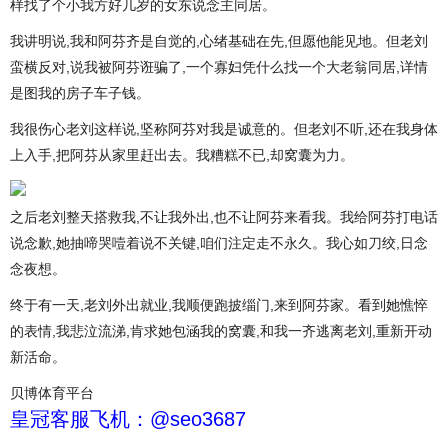
样找了个小我方好几岁的女东说念主同居。
我讲明说,我和阿芬齐是自觉的,心绪基础在先,但愿他能见地。但老刘
蛮横反对,说我被阿芬诳骗了,一个寡妇凭什么找一个大老翁同居,详情
是图我的房子车子钱。
我很伤心老刘这样说,坚称阿芬对我是诚意的。但老刘不听,还在我身体
上入手,把阿芬从家里赶出去。我糟糕不已,却窝囊为力。
之后老刘整天搭救我,不让我外出,也不让阿芬来看我。我给阿芬打电话
说念歉,她抽啼哭噎着说不关键,咱们注定走不永久。我心如刀绞,日念
念夜想。
终于有一天,老刘外出就业,我顺便跑披缁门,来到阿芬家。看到她憔悴
的表情,我悲泣流涕,肯求她包涵我的窝囊,和我一齐逃离老刘,重新开动
新活命。
贝博体育平台
皇冠客服飞机：@seo3687