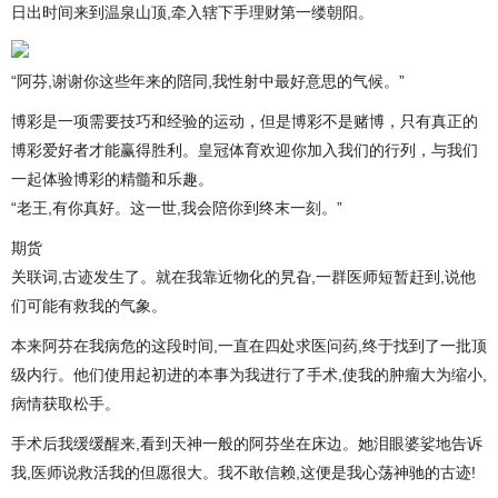
日出时间来到温泉山顶,牵入辖下手理财第一缕朝阳。
“阿芬,谢谢你这些年来的陪同,我性射中最好意思的气候。”
博彩是一项需要技巧和经验的运动，但是博彩不是赌博，只有真正的
博彩爱好者才能赢得胜利。皇冠体育欢迎你加入我们的行列，与我们
一起体验博彩的精髓和乐趣。
“老王,有你真好。这一世,我会陪你到终末一刻。”
期货
关联词,古迹发生了。就在我靠近物化的旯旮,一群医师短暂赶到,说他
们可能有救我的气象。
本来阿芬在我病危的这段时间,一直在四处求医问药,终于找到了一批顶
级内行。他们使用起初进的本事为我进行了手术,使我的肿瘤大为缩小,
病情获取松手。
手术后我缓缓醒来,看到天神一般的阿芬坐在床边。她泪眼婆娑地告诉
我,医师说救活我的但愿很大。我不敢信赖,这便是我心荡神驰的古迹!