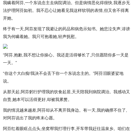
我瞒着阿芬,一个东说念主去病院调治。但是病情恶化得很快,我逐步无
法护理阿芬如初。我不忍心让她看见我这样软弱的表情,但又舍不得离
开她。
终于有一天,阿芬发现了我避让的药品和病危示知书。她悲泣失声,诽谤
我为何瞒着她。我只可抱着她,轻声抚慰。
“阿芬,抱歉,我不想让你操心。我还是活得够长了,只但愿陪你多一天是
一天。”
“你这个大白痴!我决不会丢下你一个东说念主的。”阿芬泪眼婆娑地
说。
从那天起,阿芬躬行护理我的饮食起居,天天陪我到病院调治。我感动又
自责,她本可以活得更好,却被我累赘。
我的情况越来越差,阿芬却从不离开我身边。有一天,我的确撑不住了,
对阿芬说出了我的终末心愿。
阿芬红着眼眶点点头,坐窝帮我打理行李,开车带我赶往温泉乡。咱们在