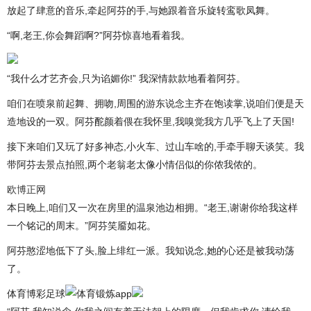
放起了肆意的音乐,牵起阿芬的手,与她跟着音乐旋转鸾歌凤舞。
“啊,老王,你会舞蹈啊?”阿芬惊喜地看着我。
“我什么才艺齐会,只为谄媚你!” 我深情款款地看着阿芬。
咱们在喷泉前起舞、拥吻,周围的游东说念主齐在饱读掌,说咱们便是天
造地设的一双。阿芬酡颜着偎在我怀里,我嗅觉我方几乎飞上了天国!
接下来咱们又玩了好多神态,小火车、过山车啥的,手牵手聊天谈笑。我
带阿芬去景点拍照,两个老翁老太像小情侣似的你侬我侬的。
欧博正网
本日晚上,咱们又一次在房里的温泉池边相拥。“老王,谢谢你给我这样
一个铭记的周末。”阿芬笑靥如花。
阿芬憨涩地低下了头,脸上绯红一派。我知说念,她的心还是被我动荡
了。
体育博彩足球