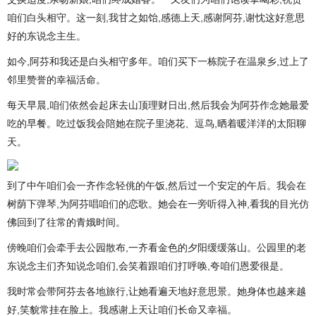
咱们白头相守。这一刻,我甘之如饴,感德上天,感谢阿芬,谢忱这好意思
好的东说念主生。
如今,阿芬和我还是白头相守多年。咱们买下一栋院子在温泉乡,过上了
邻里赞誉的幸福活命。
每天早晨,咱们依然会起床去山顶理财日出,然后我会为阿芬作念她最爱
吃的早餐。吃过饭我会陪她在院子里浇花、逗鸟,晒着暖洋洋的太阳聊
天。
到了中午咱们会一齐作念轻佻的午饭,然后过一个安定的午后。我会在
树荫下弹琴,为阿芬唱咱们的恋歌。她会在一旁听得入神,看我的目光仿
佛回到了往常的青娥时间。
傍晚咱们会牵手去公园散布,一齐看金色的夕阳缓缓落山。公园里的老
东说念主们齐知说念咱们,会笑着跟咱们打呼唤,夸咱们恩爱很是。
我时常会带阿芬去各地旅行,让她看遍天地好意思景。她身体也越来越
好,笑貌常挂在脸上。我感谢上天让咱们长命又幸福。