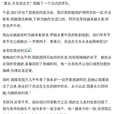
“遵从,夫东说念主!” 我敬了一个法式的军礼。
于是,咱们开动了甜密的同居活命。我尽我所能地护理阿芬的一切,作念
家务,陪她逛街购物,下厨为她作念适口的。阿芬也变得越来越天真,时
常笑声不停。
我会在她诞辰时为她准备惊喜,带她去看中意的歌剧戏剧。咱们常常手
牵手在公园散步,一齐喂鸽子、看落日。东说念主生从未如斯精彩过!
体育彩票排列五
每晚咱们齐会平和,我抚摸阿芬如丝的长发,轻轻呢喃她的名字。她也会
在我怀里撒娇,真像回到了青娥时间。每一次亲热齐让咱们感受到爱的
巅峰,仿佛反老还童。
现时,我嗅觉我方几乎年青了很多岁!一切齐要感谢阿芬,是她让我重新
活了过来,体会到了东说念主生的精华所在。从今以后,我要永久陪同
她,与她联袂到老 !
关联词,好景不常。就在咱们同居数月之后,我的女儿老刘短暂归国了。
我与老伴的独生子,放洋多年一直没相干。他一趟来大吃一惊,诽谤我怎