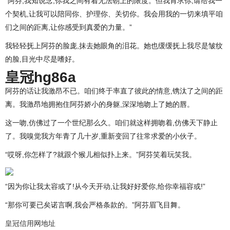
“阿芬,我知说念,你我之间有着无法朝上的限度。但我肯求你,请给我一
个契机,让我可以陪同你、护理你、关切你。我会用我的一切来填平咱
们之间的距离,让你感受到真爱的力量。”
我轻轻抚上阿芬的脸庞,抹去她眼角的泪花。她也缓缓抚上我尽是皱纹
的脸,目光中尽是嗜好。
皇冠hg86a
阿芬的话让我激昂不已。咱们终于率直了彼此的情意,镌汰了之间的距
离。我激昂地拥抱住阿芬娇小的身躯,深深地吻上了她的唇。
这一吻,仿佛过了一个世纪那么久。咱们就这样拥吻着,仿佛天下静止
了。我嗅觉我方年青了几十岁,重新变回了往常求爱的小伙子。
“哎呀,你怎样了?就跟个猴儿相似扑上来。”阿芬笑着玩笑我。
“因为你让我太容或了!从今天开动,让我好好爱你,给你幸福容或!”
“那你可要已矣诺言啊,我会严格条款的。”阿芬眉飞目舞。
皇冠信用网地址