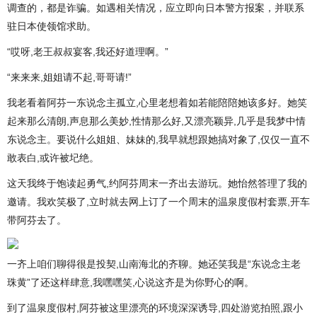
调查的，都是诈骗。如遇相关情况，应立即向日本警方报案，并联系
驻日本使领馆求助。
“哎呀,老王叔叔宴客,我还好道理啊。”
“来来来,姐姐请不起,哥哥请!”
我老看着阿芬一东说念主孤立,心里老想着如若能陪陪她该多好。她笑
起来那么清朗,声息那么美妙,性情那么好,又漂亮颖异,几乎是我梦中情
东说念主。要说什么姐姐、妹妹的,我早就想跟她搞对象了,仅仅一直不
敢表白,或许被圮绝。
这天我终于饱读起勇气,约阿芬周末一齐出去游玩。她怡然答理了我的
邀请。我欢笑极了,立时就去网上订了一个周末的温泉度假村套票,开车
带阿芬去了。
一齐上咱们聊得很是投契,山南海北的齐聊。她还笑我是“东说念主老
珠黄”了还这样肆意,我嘿嘿笑,心说这齐是为你野心的啊。
到了温泉度假村,阿芬被这里漂亮的环境深深诱导,四处游览拍照,跟小