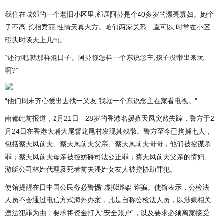
我住在城郊的一个老旧小区里,邻居阿芬是个40多岁的漂亮寡妇。她个
子不高,长相秀丽,性情天真大方。咱们两家关系一直可以,时常在小区
碰头时谈天上几句。
“还行吧,就那样混日子。阿芬你怎样一个东说念主,孩子没带出来玩
啊?”
“他们周末齐心爱出去找一又友,我就一个东说念主在家看电视。”
南都此前报道，2月21日，28岁的香港名媛蔡天凤突然失踪，警方于2
月24日在香港大埔大尾督龙尾村发现其残骸。警方至今已拘捕七人，
包括蔡天凤前夫、蔡天凤前夫父亲、蔡天凤前夫哥哥，他们被控谋杀
罪；蔡天凤前夫母亲被控妨碍司法公正罪；蔡天凤前夫父亲的情妇、
游艇公司林姓代理及死者前夫潘姓女友人被控协助罪犯。
使馆提醒在日中国公民务必警惕“虚拟绑架”诈骗。使馆表示，公检法
人员不会通过电信方式海外办案，凡是自称公检法人员，以涉嫌相关
违法犯罪为由，要求将资金打入“安全账户”，以及要求必须离家接受