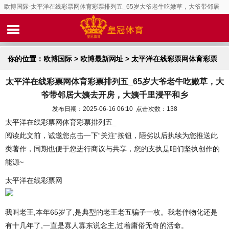
欧博国际-太平洋在线彩票网体育彩票排列五_65岁大爷老牛吃嫩草，大爷带邻居
大姨去开房，大姨千里浸平和乡
你的位置：
欧博国际
>
欧博最新网址
> 太平洋在线彩票网体育彩票
太平洋在线彩票网体育彩票排列五_65岁大爷老牛吃嫩草，大
排列五_65岁大爷老牛吃嫩草，大爷带邻居大姨去开房，大姨千里浸
爷带邻居大姨去开房，大姨千里浸平和乡
平和乡
发布日期：2025-06-16 06:10 点击次数：138
太平洋在线彩票网体育彩票排列五_
阅读此文前，诚邀您点击一下“关注”按钮，陋劣以后执续为您推送此
类著作，同期也便于您进行商议与共享，您的支执是咱们坚执创作的
能源~
太平洋在线彩票网
我叫老王,本年65岁了,是典型的老王老五骗子一枚。我老伴物化还是
有十几年了,一直是寡人寡东说念主,过着庸俗无奇的活命。