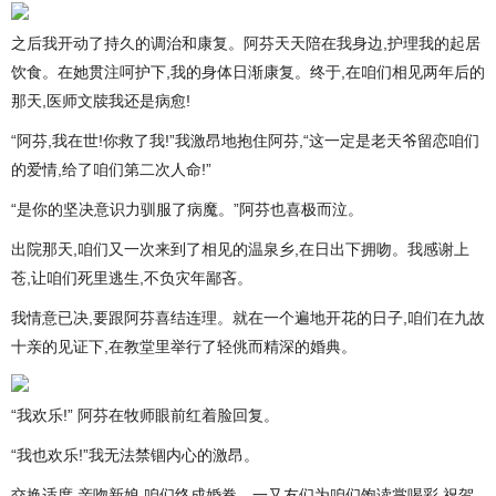
之后我开动了持久的调治和康复。阿芬天天陪在我身边,护理我的起居
饮食。在她贯注呵护下,我的身体日渐康复。终于,在咱们相见两年后的
那天,医师文牍我还是病愈!
“阿芬,我在世!你救了我!”我激昂地抱住阿芬,“这一定是老天爷留恋咱们
的爱情,给了咱们第二次人命!”
“是你的坚决意识力驯服了病魔。”阿芬也喜极而泣。
出院那天,咱们又一次来到了相见的温泉乡,在日出下拥吻。我感谢上
苍,让咱们死里逃生,不负灾年鄙吝。
我情意已决,要跟阿芬喜结连理。就在一个遍地开花的日子,咱们在九故
十亲的见证下,在教堂里举行了轻佻而精深的婚典。
“我欢乐!” 阿芬在牧师眼前红着脸回复。
“我也欢乐!”我无法禁锢内心的激昂。
交换适度,亲吻新娘,咱们终成婚眷。一又友们为咱们饱读掌喝彩,祝贺