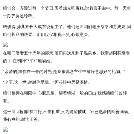
咱们会一齐渡过每一个节日,围着烛光吃蛋糕,说着言不由中。每一天每
一刻齐弥足珍稀。
转倏得,孙儿齐长大成东说念主了。他们还叫咱们老王爷爷和芬奶奶,问
咱们长命的诀要。咱们仅仅相视一笑,心领意会。
在咱们娶妻五十周年的那天,咱们再次来到了温泉乡。我牵起阿芬衰老
的手,在朝阳中平和地吻她。
“亲爱的,跟你在一齐的时光,是我东说念主生中最好意思好的礼物。”
“老王,这一世,谢谢你爱我。”阿芬眼中尽是深情。
咱们相拥在朝阳中,心惬意足。望着镜湖一般的日出,我感德咱们曾领
有。
这一世,咱们联袂共行,不畏粗重,只为盼望彼此。它已然豪阔圆善圆满,
我心爽朗,谢忱上苍。