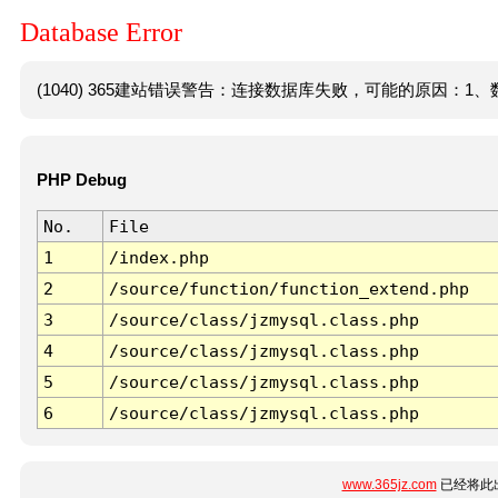
Database Error
(1040) 365建站错误警告：连接数据库失败，可能的原因：1、数
PHP Debug
No.
File
1
/index.php
2
/source/function/function_extend.php
3
/source/class/jzmysql.class.php
4
/source/class/jzmysql.class.php
5
/source/class/jzmysql.class.php
6
/source/class/jzmysql.class.php
www.365jz.com
已经将此