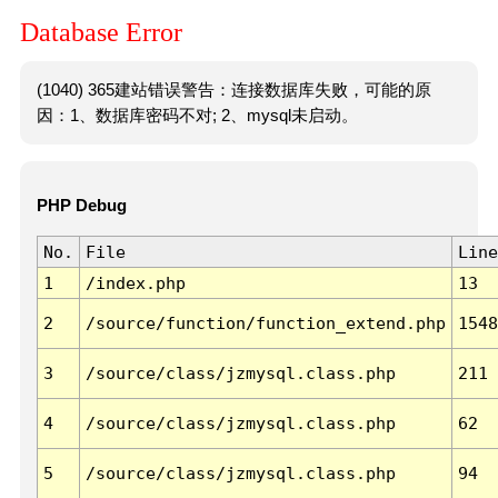
Database Error
(1040) 365建站错误警告：连接数据库失败，可能的原
因：1、数据库密码不对; 2、mysql未启动。
PHP Debug
No.
File
Line
1
/index.php
13
2
/source/function/function_extend.php
1548
3
/source/class/jzmysql.class.php
211
4
/source/class/jzmysql.class.php
62
5
/source/class/jzmysql.class.php
94