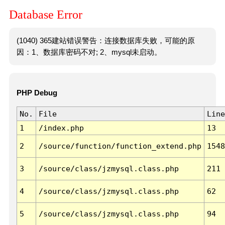
Database Error
(1040) 365建站错误警告：连接数据库失败，可能的原
因：1、数据库密码不对; 2、mysql未启动。
PHP Debug
No.
File
Line
1
/index.php
13
2
/source/function/function_extend.php
1548
3
/source/class/jzmysql.class.php
211
4
/source/class/jzmysql.class.php
62
5
/source/class/jzmysql.class.php
94