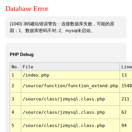
Database Error
(1040) 365建站错误警告：连接数据库失败，可能的原
因：1、数据库密码不对; 2、mysql未启动。
PHP Debug
No.
File
Line
1
/index.php
13
2
/source/function/function_extend.php
1548
3
/source/class/jzmysql.class.php
211
4
/source/class/jzmysql.class.php
62
5
/source/class/jzmysql.class.php
94