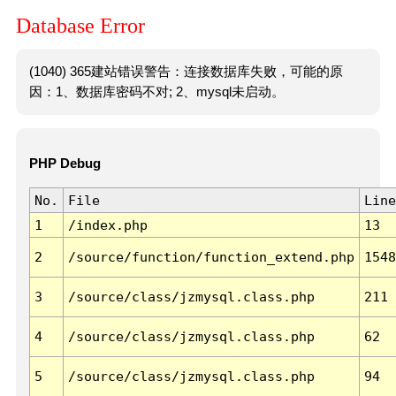
Database Error
(1040) 365建站错误警告：连接数据库失败，可能的原
因：1、数据库密码不对; 2、mysql未启动。
PHP Debug
No.
File
Line
1
/index.php
13
2
/source/function/function_extend.php
1548
3
/source/class/jzmysql.class.php
211
4
/source/class/jzmysql.class.php
62
5
/source/class/jzmysql.class.php
94