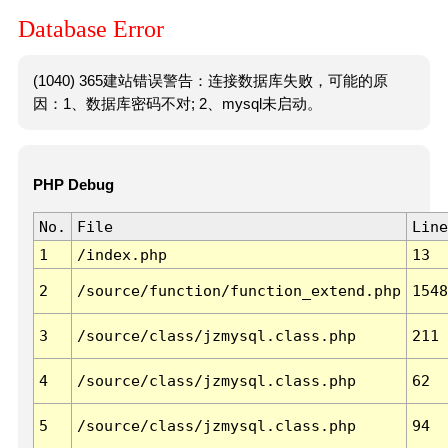
Database Error
(1040) 365建站错误警告：连接数据库失败，可能的原
因：1、数据库密码不对; 2、mysql未启动。
PHP Debug
No.
File
Line
1
/index.php
13
2
/source/function/function_extend.php
1548
3
/source/class/jzmysql.class.php
211
4
/source/class/jzmysql.class.php
62
5
/source/class/jzmysql.class.php
94