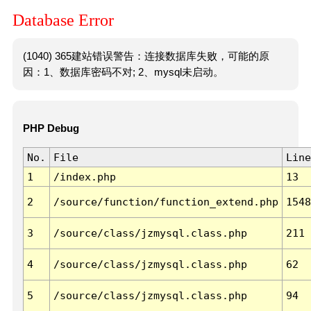
Database Error
(1040) 365建站错误警告：连接数据库失败，可能的原
因：1、数据库密码不对; 2、mysql未启动。
PHP Debug
No.
File
Line
1
/index.php
13
2
/source/function/function_extend.php
1548
3
/source/class/jzmysql.class.php
211
4
/source/class/jzmysql.class.php
62
5
/source/class/jzmysql.class.php
94