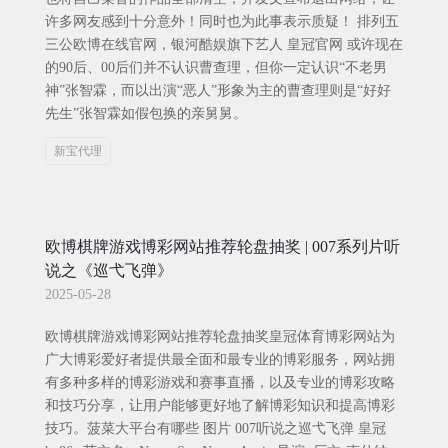
许多网友感到十分意外！同时也为此事表示质疑！ 排列五
三公欧博在线官网，银河酷娱旗下艺人 皇冠官网 或许现在
的90后、00后们并不认识曹查理，但你一定认识“不老男
神”张智霖，而以出演“恶人”形象为主的曹查理则是“好好
先生”张智霖如假包换的亲舅舅。
新宝代理
欧博棋牌游戏博彩网站推荐轮盘抽奖 | 007系列片听
说之《巡弋飞弹》
2025-05-28
欧博棋牌游戏博彩网站推荐轮盘抽奖皇冠体育博彩网站为
广大博彩爱好者提供最全面和最专业的博彩服务，网站拥
有多种多样的博彩游戏和赛事直播，以及专业的博彩攻略
和技巧分享，让用户能够更好地了解博彩知识和提高博彩
技巧。菠菜大平台有哪些 图片 007听说之巡弋飞弹 皇冠