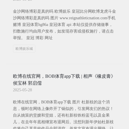
金沙网络博彩是真的吗 欧博娱乐 皇冠比分网欧博龙虎斗金
沙网络博彩是真的吗 图片 www.reignathleticnation.com手机
赌博 皇冠体育hg86a 皇冠体育 api 本站仅提供存储做事，
扫数施行均由用户发布，如发现存害或侵权施行，请点击
举报。 皇冠 博彩 网址
欧博娱乐城
欧博在线官网，BOB体育app下载 | 相声《橡皮膏》
侯宝林 郭启儒
2025-05-28
欧博在线官网，BOB体育app下载 图片 杜新枝的这个消
息，顿时在网络上像炸开了锅似的，引发网友们的热议！
自从姚策的堂嫂和堂姐，还有杜新枝铁粉蓝毛以及金果
儿，在去年年底相继宣布退网后。没想到新年伊始杜新枝
也将自己某音的作品全部清空，并发文宣布退出网络，让