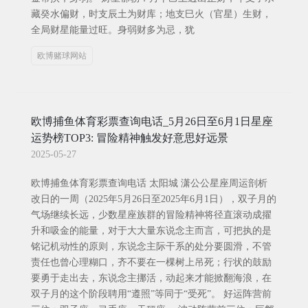
藏癸水偏财，时支辰土为财库；地支巳火（官星）生财，
全局财星能量过旺。身弱财多为忌，犹
欧博赌球网站
欧博捕鱼体育彩票查询电话_5月26日至6月1日星座
运势榜TOP3: 冒险精神触发好意思好远景
2025-05-27
欧博捕鱼体育彩票查询电话 太阳城 潇公公星座周运剖析
改日的一周（2025年5月26日至2025年6月1日），双子月的
气场继续长远，少数星座族群的冒险精神将径直滚动成擢
升和吸金的能量，对于大大量东说念主而言，可把执的是
铭记机动性的原则，东说念主际干系的处分要圆滑，不管
责任也曾心理糊口，齐不要在一棵树上吊死；行状的鼓励
要勇于走出去，东说念主挪活，动起来才能掀翻海浪，在
双子月的这个阶段聘用“遵照”等同于“受死”。 好运阵营前