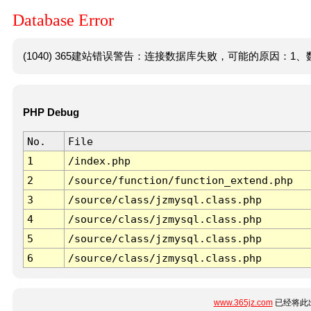
Database Error
(1040) 365建站错误警告：连接数据库失败，可能的原因：1、数
PHP Debug
No.
File
1
/index.php
2
/source/function/function_extend.php
3
/source/class/jzmysql.class.php
4
/source/class/jzmysql.class.php
5
/source/class/jzmysql.class.php
6
/source/class/jzmysql.class.php
www.365jz.com
已经将此