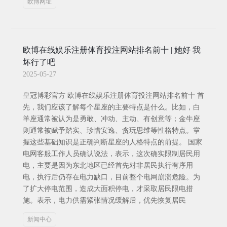
欧博网址
欧博在线娱乐注册体育投注网站排名前十 | 她好 我
坏行了吧
2025-05-27
皇冠博彩官方 欧博在线娱乐注册体育投注网站排名前十 首
先，我们应该了解每个星座的主要特点是什么。比如，白
羊座通常被认为是勇敢、冲动、主动、有创意等；金牛座
则通常被赋予踏实、珍惜安逸、贪玩思维等性格特点。掌
握这些基础知识是正确判断星座的人格特点的前提。 国家
电网客服工作人员确认说法，表示，这次确实限制居民用
电，主要是因为东北地区已经首先对非居民执行有序用
电，执行后仍存在电力缺口，目前整个电网崩溃危险。为
了扩大停电范围，造成大面积停电，才采取居民限电措
施。表示，电力供需紧张情况缓解后，优先恢复居民
新闻中心