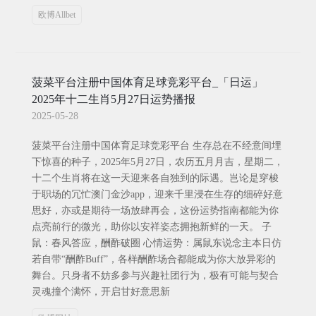
欧博Allbet
菠菜平台注册中国体育足球竞彩平台_「日运」
2025年十二生肖5月27日运势播报
2025-05-28
菠菜平台注册中国体育足球竞彩平台 生存总在不经意间埋
下惊喜的种子，2025年5月27日，农历五月月吉，星期二，
十二个生肖将在这一天迎来各自独到的际遇。岂论是穿梭
于职场的冗忙澳门金沙app，迎来千里浸在生存的细碎好意
思好，亦或是期待一场放肆再会，这份运势指南都能为你
点亮前行的微光，助你以安祥姿态拥抱新鲜的一天。 子
鼠：春风答应，酬酢破圈 心情运势：属鼠东说念主本日仿
若自带“酬酢Buff”，各样酬酢场合都能成为你大放异彩的
舞台。只身者不妨多参与兴趣社团行为，极有可能与契合
灵魂撞个满怀，开启甘好意思新