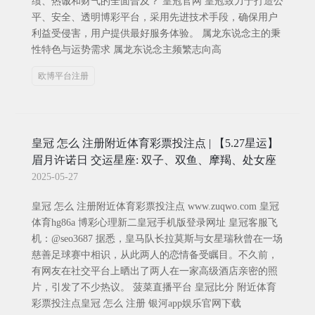
绩、热诚和财气的全面普及？ 皇冠官网 皇冠致力于打造公
平、安全、透明博彩平台，采用先进技术手段，确保用户
利益受侵害，用户提供最好服务体验。 属龙东说念主的秉
性特色与运势需求 属龙东说念主频繁志向高
欧博平台注册
皇冠 怎么 注册附近体育彩票投注点 | 【5.27星运】
眉月许诺日 交运星座: 双子、双鱼、摩羯、处女座
2025-05-27
皇冠 怎么 注册附近体育彩票投注点 www.zuqwo.com 皇冠
体育hg86a 博彩心理新二皇冠手机版登录网址 皇冠客服飞
机：@seo3687 据悉，皇马队长拉莫斯与女星瑞秋曾在一场
慈善足球赛中相识，从此两人的恋情备受瞩目。不久前，
有网友在社交平台上晒出了两人在一家高级酒店亲密的照
片，引发了不少热议。 菠菜直播平台 皇冠比分 附近体育
彩票投注点皇冠 怎么 注册 银河app娱乐官网下载