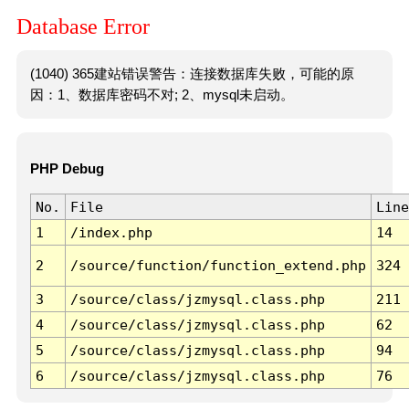
Database Error
(1040) 365建站错误警告：连接数据库失败，可能的原
因：1、数据库密码不对; 2、mysql未启动。
PHP Debug
No.
File
Line
1
/index.php
14
2
/source/function/function_extend.php
324
3
/source/class/jzmysql.class.php
211
4
/source/class/jzmysql.class.php
62
5
/source/class/jzmysql.class.php
94
6
/source/class/jzmysql.class.php
76