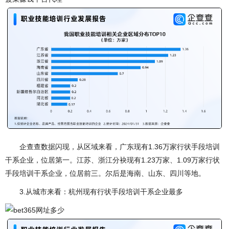
企查查数据闪现，从区域来看，广东现有1.36万家行状手段培训
干系企业，位居第一。江苏、浙江分袂现有1.23万家、1.09万家行状
手段培训干系企业，位居前三。尔后是海南、山东、四川等地。
3.从城市来看：杭州现有行状手段培训干系企业最多