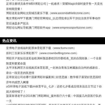
足球注册球员条件WBX博彩公司 | 一机难求！荣耀Magic6保时捷开售一天卖光
首销期货量！
博彩送彩金网站太阳城百家乐下载（www.ascendathleticzone.com）
葡京博彩APP下载澳门博彩官网地址_以总理批准以军干涉拉法张开军事动作
背后涵盖多严惩法
博彩论坛网址导航澳门博彩软件app（www.empresssportszone.com）
热点资讯
亚博电子游戏福利彩票体育彩票下载（www.fuvnv.com）
排列三百家乐乐博彩票77（www.crownbettingzone.com）
博彩开户发短信送彩金欧洲杯预选赛程2020赛程表_党的自我转换：一个全新
限度和要紧命题
太平洋私网官方在线购买体育彩票_一封来自青海玉树藏族自治州的感谢信，
牵出一段至意的医患情
足球皇冠公司在哪个国家博彩诈骗案例 | 好意思媒：数学模子展望好意思国经
济年内或堕入阑珊
uG环球电子游戏下载im体育平台_七夕：还把七夕看成念情东说念主节过？你
就大错特错了！
菠菜靠谱老平台2016澳门博彩网站_援外医疗六十载：中国援几内亚医疗队的
一天