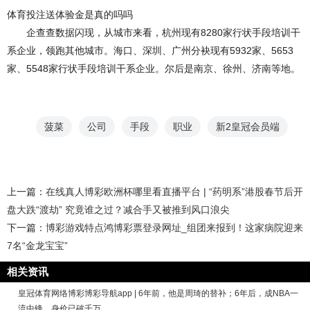
体育投注送体验金是真的吗吗
企查查数据闪现，从城市来看，杭州现有8280家行状手段培训干
系企业，领跑其他城市。海口、深圳、广州分袂现有5932家、5653
家、5548家行状手段培训干系企业。尔后是南京、徐州、济南等地。
菠菜
公司
手段
职业
新2皇冠会员端
上一篇：
在线真人博彩欧洲杯哪里看直播平台 | “药明系”港股春节后开
盘大跌“渡劫” 究竟谁之过？减合手又被推到风口浪尖
下一篇：
博彩游戏特点鸿博彩票登录网址_组团来报到！这家病院迎来
7名“金龙宝宝”
相关资讯
皇冠体育网络博彩博彩导航app | 6年前，他是周琦的替补；6年后，成NBA一
流中锋，身价已破千万