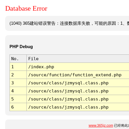
Database Error
(1040) 365建站错误警告：连接数据库失败，可能的原因：1、数
PHP Debug
No.
File
1
/index.php
2
/source/function/function_extend.php
3
/source/class/jzmysql.class.php
4
/source/class/jzmysql.class.php
5
/source/class/jzmysql.class.php
6
/source/class/jzmysql.class.php
www.365jz.com
已经将此