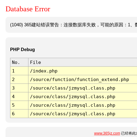
Database Error
(1040) 365建站错误警告：连接数据库失败，可能的原因：1、数
PHP Debug
No.
File
1
/index.php
2
/source/function/function_extend.php
3
/source/class/jzmysql.class.php
4
/source/class/jzmysql.class.php
5
/source/class/jzmysql.class.php
6
/source/class/jzmysql.class.php
www.365jz.com
已经将此