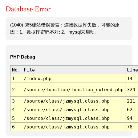
Database Error
(1040) 365建站错误警告：连接数据库失败，可能的原
因：1、数据库密码不对; 2、mysql未启动。
PHP Debug
No.
File
Line
1
/index.php
14
2
/source/function/function_extend.php
324
3
/source/class/jzmysql.class.php
211
4
/source/class/jzmysql.class.php
62
5
/source/class/jzmysql.class.php
94
6
/source/class/jzmysql.class.php
76