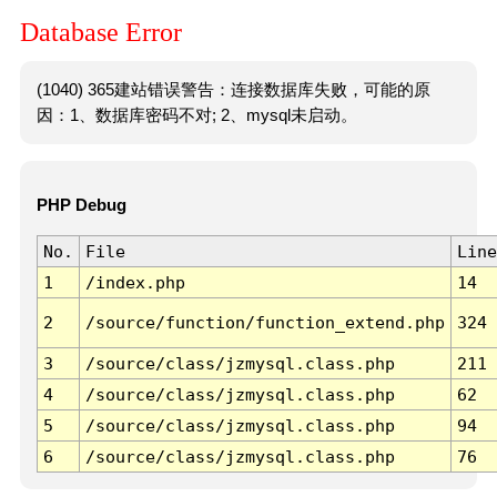
Database Error
(1040) 365建站错误警告：连接数据库失败，可能的原
因：1、数据库密码不对; 2、mysql未启动。
PHP Debug
No.
File
Line
1
/index.php
14
2
/source/function/function_extend.php
324
3
/source/class/jzmysql.class.php
211
4
/source/class/jzmysql.class.php
62
5
/source/class/jzmysql.class.php
94
6
/source/class/jzmysql.class.php
76